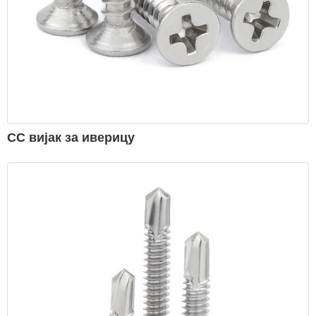
СС вијак за иверицу