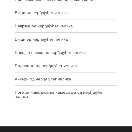
Вијци од нерђајућег челика
Навртке од нерђајућег челика
Вијци од нерђајућег челика
Навојне шипке од нерђајућег челика
Подлошке од нерђајућег челика
Анкери од нерђајућег челика
Ноге за нивелисање намештаја од нерђајућег
челика