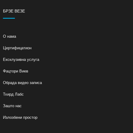
БРЗЕ ВЕЗЕ
О нама
Цертифицатион
Ексклузивна услуга
Фацтори Виев
Обрада видео записа
Тхирд Лабс
Зашто нас
Излозбени простор