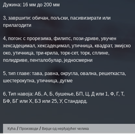
Дужина: 16 мм до 200 мм
3, завршити: обичан, пољски, пасивизирати или
прилагодити
4, погон: с прорезима, филипс, пози-дриве, увучен
хексадецимал, хексадецимал, утичница, квадрат, змијско
око, утичница, три-крила, торк-сет, торк, сплине,
полидриве, пенталобулар, једносмерни
5, тип главе: тава, равна, округла, овална, решеткаста,
шестерокутна, утичница, дугме
6, Тип навоја: АБ, А, Б, бушење, БП, Ц, Д или 1, Ф, Г, Т,
БФ, БГ или Х, БЗ или 25, У, Стандард.
/
/
Кућа
Производи
Вијци од нерђајућег челика