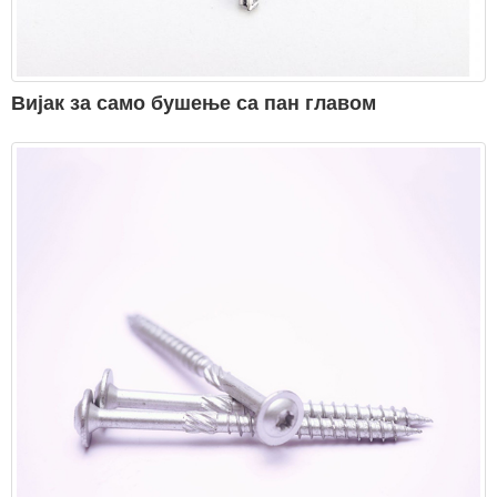
Вијак за само бушење са пан главом