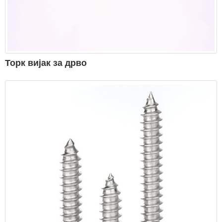
Торк вијак за дрво