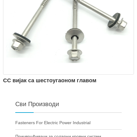
СС вијак са шестоугаоном главом
Сви Производи
Fasteners For Electric Power Industrial
Причвршћивачи за соларни кровни систем