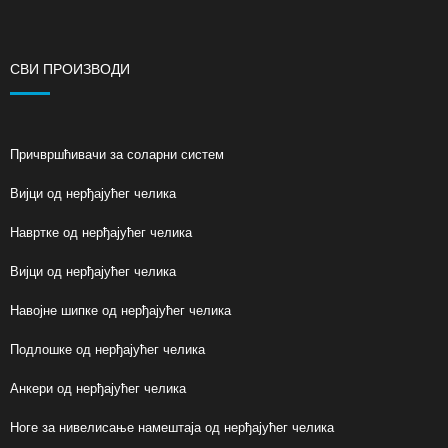
СВИ ПРОИЗВОДИ
Причвршћивачи за соларни систем
Вијци од нерђајућег челика
Навртке од нерђајућег челика
Вијци од нерђајућег челика
Навојне шипке од нерђајућег челика
Подлошке од нерђајућег челика
Анкери од нерђајућег челика
Ноге за нивелисање намештаја од нерђајућег челика