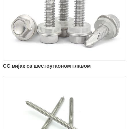
СС вијак са шестоугаоном главом