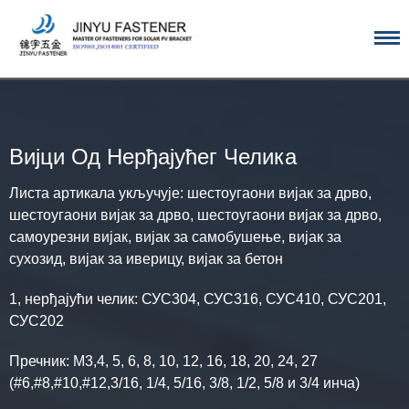
Пређи
на
садржај
Вијци Од Нерђајућег Челика
Листа артикала укључује: шестоугаони вијак за дрво,
шестоугаони вијак за дрво, шестоугаони вијак за дрво,
самоурезни вијак, вијак за самобушење, вијак за
сухозид, вијак за иверицу, вијак за бетон
1, нерђајући челик: СУС304, СУС316, СУС410, СУС201,
СУС202
Пречник: М3,4, 5, 6, 8, 10, 12, 16, 18, 20, 24, 27
(#6,#8,#10,#12,3/16, 1/4, 5/16, 3/8, 1/2, 5/8 и 3/4 инча)