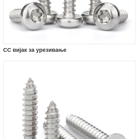
СС вијак за урезивање