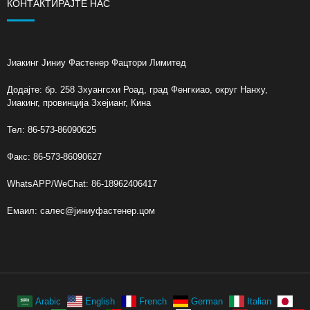
КОНТАКТИРАЈТЕ НАС
Јиакинг Јиниу Фастенер Фацтори Лимитед
Додајте: бр. 258 Зхуангсхи Роад, град Фенгкиао, округ Нанху,
Јиакинг, провинција Зхејианг, Кина
Тел: 86-573-86090625
Факс: 86-573-86090627
WhatsAPP/WeChat: 86-18962406417
Емаил:
салес@јиниуфастенер.цом
Arabic
English
French
German
Italian