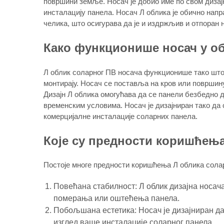
површини земље. Носач је добио име по свом дизајн
инсталацију панела. Носач Л облика је обично нап
челика, што осигурава да је и издржљив и отпоран н
Како функционише носач у о
Л облик соларног ПВ носача функционише тако што 
монтирају. Носач се поставља на кров или површин
Дизајн Л облика омогућава да се панели безбедно д
временским условима. Носач је дизајниран тако да 
комерцијалне инсталације соларних панела.
Које су предности коришћења
Постоје многе предности коришћења Л облика солар
Повећана стабилност: Л облик дизајна носач
померања или оштећења панела.
Побољшана естетика: Носач је дизајниран да
изглед ваше инсталације соларног панела.