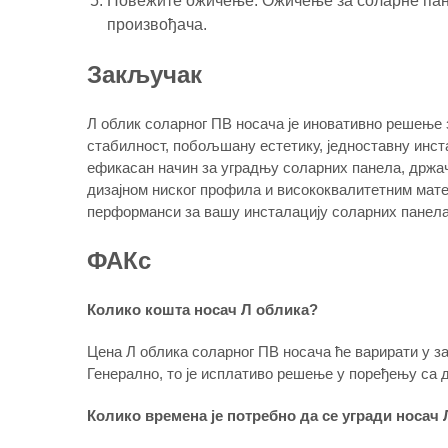
Повежите ожичење: Ожичење за соларне пане
произвођача.
Закључак
Л облик соларног ПВ носача је иновативно решење 
стабилност, побољшану естетику, једноставну инст
ефикасан начин за уградњу соларних панела, држач
дизајном ниског профила и висококвалитетним мате
перформанси за вашу инсталацију соларних панела
ФАКс
Колико кошта носач Л облика?
Цена Л облика соларног ПВ носача ће варирати у за
Генерално, то је исплативо решење у поређењу са 
Колико времена је потребно да се угради носач