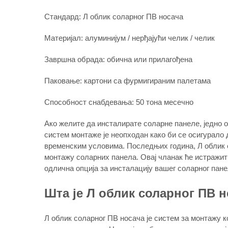
Стандард: Л облик соларног ПВ носача
Материјал: алуминијум / нерђајући челик / челик
Завршна обрада: обична или прилагођена
Паковање: картони са фурмигираним палетама
Способност снабдевања: 50 тона месечно
Ако желите да инсталирате соларне панеле, једно о
систем монтаже је неопходан како би се осигурало 
временским условима. Последњих година, Л облик 
монтажу соларних панела. Овај чланак ће истражити
одлична опција за инсталацију вашег соларног пане
Шта је Л облик соларног ПВ 
Л облик соларног ПВ носача је систем за монтажу к