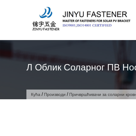
Пређи
на
садржај
Л Облик Соларног ПВ Но
/
/
Кућа
Производи
Причвршћивачи за соларни кров