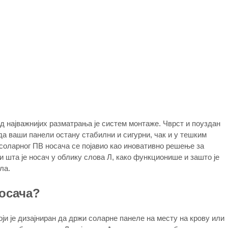
д најважнијих разматрања је систем монтаже. Чврст и поуздан
да ваши панели остану стабилни и сигурни, чак и у тешким
соларног ПВ носача се појавио као иновативно решење за
 шта је носач у облику слова Л, како функционише и зашто је
ла.
носача?
оји је дизајниран да држи соларне панеле на месту на крову или