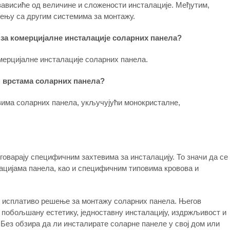
зависиће од величине и сложености инсталације. Међутим,
еђењу са другим системима за монтажу.
и за комерцијалне инсталације соларних панела?
омерцијалне инсталације соларних панела.
м врстама соларних панела?
вима соларних панела, укључујући монокристалне,
дговарају специфичним захтевима за инсталацију. То значи да се
ацијама панела, као и специфичним типовима кровова и
 и исплативо решење за монтажу соларних панела. Његов
, побољшану естетику, једноставну инсталацију, издржљивост и
Без обзира да ли инсталирате соларне панеле у свој дом или