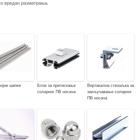
ако вредан разматрања.
ојне шипке
Блок за притискање
Вертикална стезаљка за
соларног ПВ носача
закључавање соларног
ПВ носача