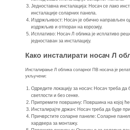
Једноставна инсталација: Носач се лако инс
инсталације соларних панела.
Издржљивост: Носач је обично направљен од 
издржљив и отпоран на корозију.
Исплативо: Носач Л облика је исплативо реш
једноставан за инсталацију.
Како инсталирати носач Л об
Инсталирање Л облика соларног ПВ носача је релат
укључени:
Одредите локацију за носач: Носач треба да 
светлости и без сенке.
Припремите површину: Површина на којој ће 
Инсталирајте држач: Носач треба да буде пр
Причврстите соларне панеле: Соларне панеле
хардвера за монтажу.