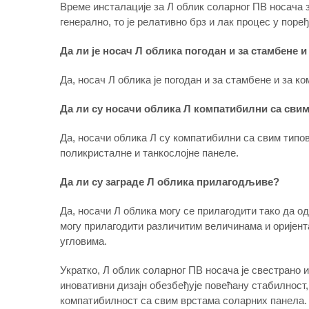
Време инсталације за Л облик соларног ПВ носача 
генерално, то је релативно брз и лак процес у пор
Да ли је носач Л облика погодан и за стамбене 
Да, носач Л облика је погодан и за стамбене и за к
Да ли су носачи облика Л компатибилни са сви
Да, носачи облика Л су компатибилни са свим типо
поликристалне и танкослојне панеле.
Да ли су заграде Л облика прилагодљиве?
Да, носачи Л облика могу се прилагодити тако да о
могу прилагодити различитим величинама и оријент
угловима.
Укратко, Л облик соларног ПВ носача је свестрано
иновативни дизајн обезбеђује повећану стабилност
компатибилност са свим врстама соларних панела. 