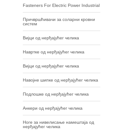
Fasteners For Electric Power Industrial
Причвршћивачи за соларни кровни
систем
Вијци од нерђајућег челика
Навртке од нерђајућег челика
Вијци од нерђајућег челика
Навојне шипке од нерђајућег челика
Подлошке од нерђајућег челика
Анкери од нерђајућег челика
Ноге за нивелисање намештаја од
нерђајућег челика