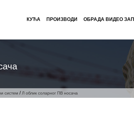
КУЋА
ПРОИЗВОДИ
ОБРАДА ВИДЕО ЗА
сача
/
ни систем
Л облик соларног ПВ носача