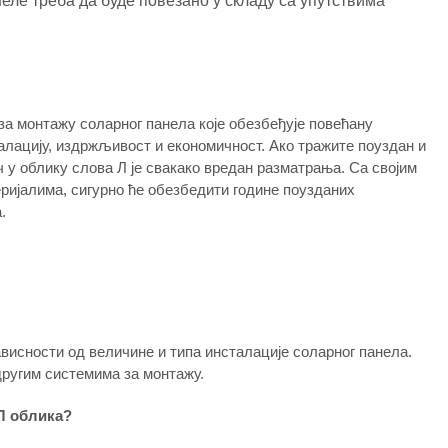
ле треба да буде повезано у складу са упутствима
за монтажу соларног панела које обезбеђује повећану
алацију, издржљивост и економичност. Ако тражите поуздан и
 у облику слова Л је свакако вредан разматрања. Са својим
ријалима, сигурно ће обезбедити године поузданих
.
висности од величине и типа инсталације соларног панела.
другим системима за монтажу.
 Л облика?