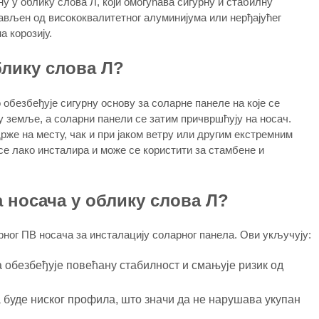
у у облику слова Л, који омогућава сигурну и стабилну
рављен од висококвалитетног алуминијума или нерђајућег
а корозију.
блику слова Л?
обезбеђује сигурну основу за соларне панеле на које се
у земље, а соларни панели се затим причвршћују на носач.
рже на месту, чак и при јаком ветру или другим екстремним
се лако инсталира и може се користити за стамбене и
 носача у облику слова Л?
ног ПВ носача за инсталацију соларног панела. Ови укључују:
а обезбеђује повећану стабилност и смањује ризик од
 буде ниског профила, што значи да не нарушава укупан