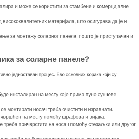
талира и може се користити за стамбене и комерцијалне
висококвалитетних материјала, што осигурава да је и
ење за монтажу соларног панела, пошто је приступачан и
лика за соларне панеле?
ивно једноставан процес. Ево основних корака који су
буде инсталиран на месту које прима пуно сунчеве
се монтирати носач треба очистити и изравнати.
ичвршћен на месту помоћу шрафова и вијака.
 треба причврстити на носач помоћу стезаљки или другог