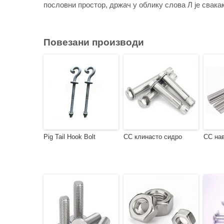
пословни простор, држач у облику слова Л је свак
Повезани производи
Pig Tail Hook Bolt
СС клинасто сидро
СС нав